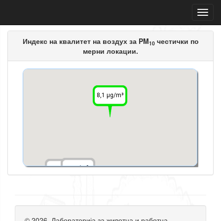
Индекс на квалитет на воздух за PM
честички по
11,1 µg
10
мерни локации.
8,1 µg/m³
-- µg/m³
-- µg/m³
© 2026, Лабораторија за животна и работна